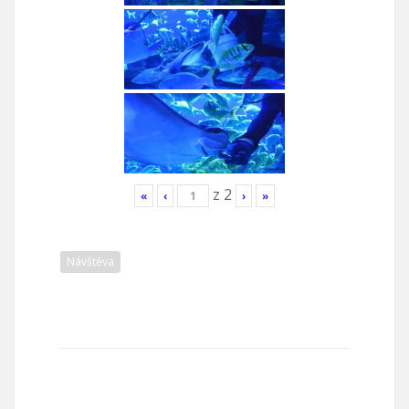
z
2
«
‹
›
»
Návštěva