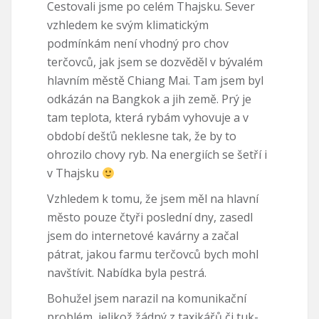
Cestovali jsme po celém Thajsku. Sever
vzhledem ke svým klimatickým
podmínkám není vhodný pro chov
terčovců, jak jsem se dozvěděl v bývalém
hlavním městě Chiang Mai. Tam jsem byl
odkázán na Bangkok a jih země. Prý je
tam teplota, která rybám vyhovuje a v
období dešťů neklesne tak, že by to
ohrozilo chovy ryb. Na energiích se šetří i
v Thajsku
Vzhledem k tomu, že jsem měl na hlavní
město pouze čtyři poslední dny, zasedl
jsem do internetové kavárny a začal
pátrat, jakou farmu terčovců bych mohl
navštívit. Nabídka byla pestrá.
Bohužel jsem narazil na komunikační
problém, jelikož žádný z taxikářů či tuk-