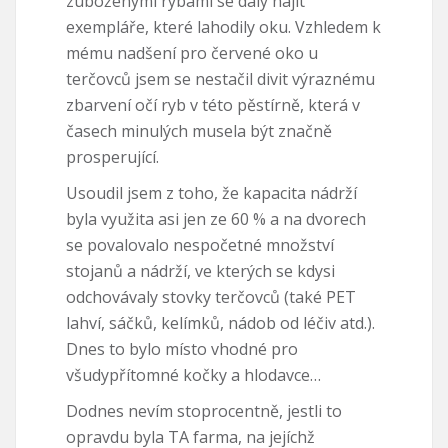
zuboženými rybami se daly najít
exempláře, které lahodily oku. Vzhledem k
mému nadšení pro červené oko u
terčovců jsem se nestačil divit výraznému
zbarvení očí ryb v této pěstírně, která v
časech minulých musela být značně
prosperující.
Usoudil jsem z toho, že kapacita nádrží
byla využita asi jen ze 60 % a na dvorech
se povalovalo nespočetné množství
stojanů a nádrží, ve kterých se kdysi
odchovávaly stovky terčovců (také PET
lahví, sáčků, kelímků, nádob od léčiv atd.).
Dnes to bylo místo vhodné pro
všudypřítomné kočky a hlodavce…
Dodnes nevím stoprocentně, jestli to
opravdu byla TA farma, na jejíchž