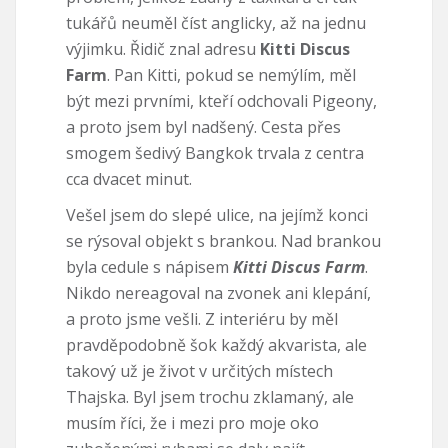
tukářů neuměl číst anglicky, až na jednu
výjimku. Řidič znal adresu
Kitti Discus
Farm
. Pan Kitti, pokud se nemýlím, měl
být mezi prvními, kteří odchovali Pigeony,
a proto jsem byl nadšený. Cesta přes
smogem šedivý Bangkok trvala z centra
cca dvacet minut.
Vešel jsem do slepé ulice, na jejímž konci
se rýsoval objekt s brankou. Nad brankou
byla cedule s nápisem
Kitti Discus Farm
.
Nikdo nereagoval na zvonek ani klepání,
a proto jsme vešli. Z interiéru by měl
pravděpodobně šok každý akvarista, ale
takový už je život v určitých místech
Thajska. Byl jsem trochu zklamaný, ale
musím říci, že i mezi pro moje oko