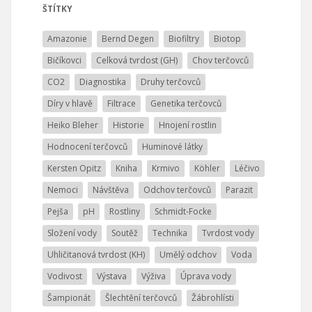
ŠTÍTKY
Amazonie
Bernd Degen
Biofiltry
Biotop
Bičíkovci
Celková tvrdost (GH)
Chov terčovců
CO2
Diagnostika
Druhy terčovců
Díry v hlavě
Filtrace
Genetika terčovců
Heiko Bleher
Historie
Hnojení rostlin
Hodnocení terčovců
Huminové látky
Kersten Opitz
Kniha
Krmivo
Köhler
Léčivo
Nemoci
Návštěva
Odchov terčovců
Parazit
Pejša
pH
Rostliny
Schmidt-Focke
Složení vody
Soutěž
Technika
Tvrdost vody
Uhličitanová tvrdost (KH)
Umělý odchov
Voda
Vodivost
Výstava
Výživa
Úprava vody
Šampionát
Šlechtění terčovců
Žábrohlísti