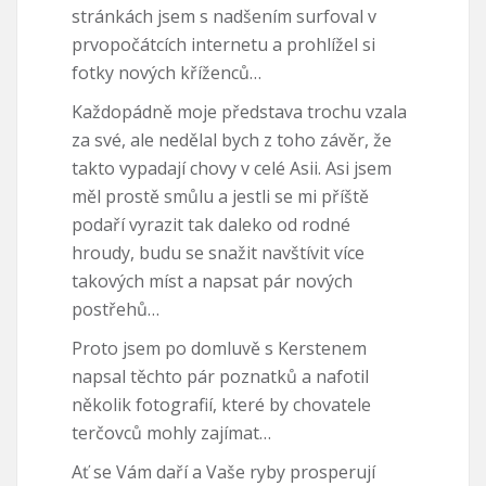
stránkách jsem s nadšením surfoval v
prvopočátcích internetu a prohlížel si
fotky nových kříženců…
Každopádně moje představa trochu vzala
za své, ale nedělal bych z toho závěr, že
takto vypadají chovy v celé Asii. Asi jsem
měl prostě smůlu a jestli se mi příště
podaří vyrazit tak daleko od rodné
hroudy, budu se snažit navštívit více
takových míst a napsat pár nových
postřehů…
Proto jsem po domluvě s Kerstenem
napsal těchto pár poznatků a nafotil
několik fotografií, které by chovatele
terčovců mohly zajímat…
Ať se Vám daří a Vaše ryby prosperují