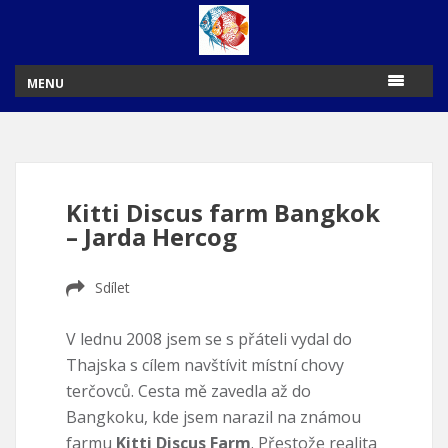
MENU
Kitti Discus farm Bangkok
– Jarda Hercog
Sdílet
V lednu 2008 jsem se s přáteli vydal do
Thajska s cílem navštívit místní chovy
terčovců. Cesta mě zavedla až do
Bangkoku, kde jsem narazil na známou
farmu
Kitti Discus Farm
. Přestože realita