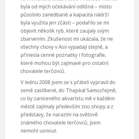
byla od mých očekávání odlišná – místo
působilo zanedbaně a kapacita nádrží
byla využita jen zčásti – podařilo se mi
objevit několik ryb, které zaujaly svým
zbarvením. Zkušenost mi ukázala, že ne
všechny chovy v Asii vypadají stejně, a
přinesla cenné poznatky i fotografie,
které mohou být zajímavé pro ostatní
chovatele terčovců.
V lednu 2008 jsem se s přáteli vypravil do
země zaslíbené, do Thajska! Samozřejmě,
co by zaníceného akvaristu mě v každém
městě zajímaly především zoo shopy a z
představy, že narazím na světově
známého chovatele terčovců, jsem
nemohl usnout.