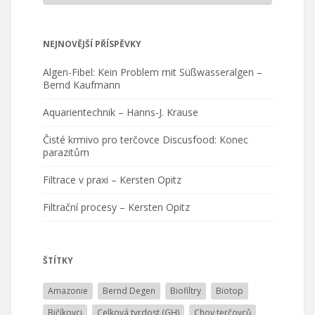
NEJNOVĚJŠÍ PŘÍSPĚVKY
Algen-Fibel: Kein Problem mit Süßwasseralgen –
Bernd Kaufmann
Aquarientechnik – Hanns-J. Krause
Čisté krmivo pro terčovce Discusfood: Konec
parazitům
Filtrace v praxi – Kersten Opitz
Filtrační procesy – Kersten Opitz
ŠTÍTKY
Amazonie
Bernd Degen
Biofiltry
Biotop
Bičíkovci
Celková tvrdost (GH)
Chov terčovců