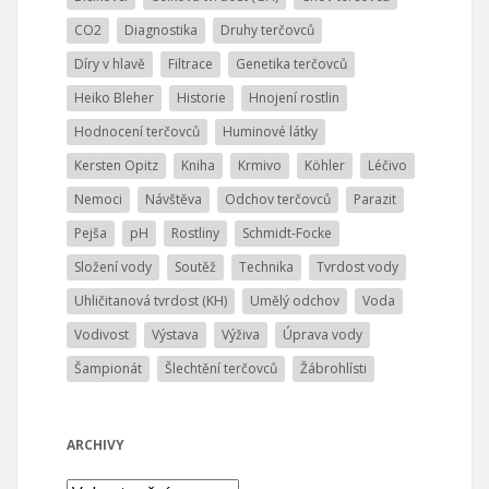
CO2
Diagnostika
Druhy terčovců
Díry v hlavě
Filtrace
Genetika terčovců
Heiko Bleher
Historie
Hnojení rostlin
Hodnocení terčovců
Huminové látky
Kersten Opitz
Kniha
Krmivo
Köhler
Léčivo
Nemoci
Návštěva
Odchov terčovců
Parazit
Pejša
pH
Rostliny
Schmidt-Focke
Složení vody
Soutěž
Technika
Tvrdost vody
Uhličitanová tvrdost (KH)
Umělý odchov
Voda
Vodivost
Výstava
Výživa
Úprava vody
Šampionát
Šlechtění terčovců
Žábrohlísti
ARCHIVY
Archivy