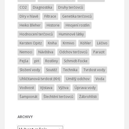
CO2
Diagnostika
Druhy terčovců
Díry v hlavě
Filtrace
Genetika terčovců
Heiko Bleher
Historie
Hnojení rostlin
Hodnocení terčovců
Huminové látky
Kersten Opitz
Kniha
Krmivo
Köhler
Léčivo
Nemoci
Návštěva
Odchov terčovců
Parazit
Pejša
pH
Rostliny
Schmidt-Focke
Složení vody
Soutěž
Technika
Tvrdost vody
Uhličitanová tvrdost (KH)
Umělý odchov
Voda
Vodivost
Výstava
Výživa
Úprava vody
Šampionát
Šlechtění terčovců
Žábrohlísti
ARCHIVY
Archivy