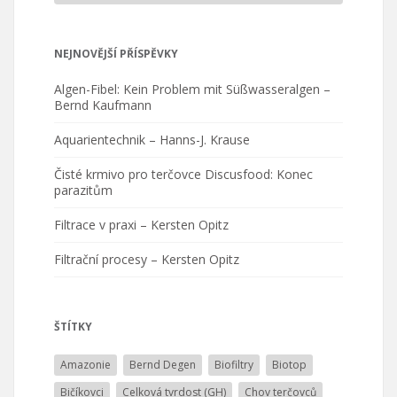
NEJNOVĚJŠÍ PŘÍSPĚVKY
Algen-Fibel: Kein Problem mit Süßwasseralgen –
Bernd Kaufmann
Aquarientechnik – Hanns-J. Krause
Čisté krmivo pro terčovce Discusfood: Konec
parazitům
Filtrace v praxi – Kersten Opitz
Filtrační procesy – Kersten Opitz
ŠTÍTKY
Amazonie
Bernd Degen
Biofiltry
Biotop
Bičíkovci
Celková tvrdost (GH)
Chov terčovců