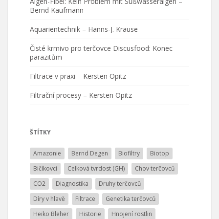
Algen-Fibel: Kein Problem mit Süßwasseralgen –
Bernd Kaufmann
Aquarientechnik – Hanns-J. Krause
Čisté krmivo pro terčovce Discusfood: Konec
parazitům
Filtrace v praxi – Kersten Opitz
Filtrační procesy – Kersten Opitz
ŠTÍTKY
Amazonie
Bernd Degen
Biofiltry
Biotop
Bičíkovci
Celková tvrdost (GH)
Chov terčovců
CO2
Diagnostika
Druhy terčovců
Díry v hlavě
Filtrace
Genetika terčovců
Heiko Bleher
Historie
Hnojení rostlin