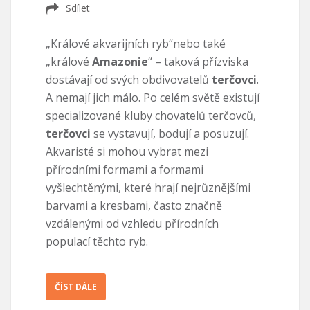
Sdílet
„Králové akvarijních ryb“nebo také
„králové
Amazonie
“ – taková přízviska
dostávají od svých obdivovatelů
terčovci
.
A nemají jich málo. Po celém světě existují
specializované kluby chovatelů terčovců,
terčovci
se vystavují, bodují a posuzují.
Akvaristé si mohou vybrat mezi
přírodními formami a formami
vyšlechtěnými, které hrají nejrůznějšími
barvami a kresbami, často značně
vzdálenými od vzhledu přírodních
populací těchto ryb.
ČÍST DÁLE