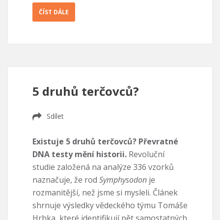
ČÍST DÁLE
5 druhů terčovců?
Sdílet
Existuje 5 druhů terčovců? Převratné
DNA testy mění historii.
Revoluční
studie založená na analýze 336 vzorků
naznačuje, že rod
Symphysodon
je
rozmanitější, než jsme si mysleli. Článek
shrnuje výsledky vědeckého týmu Tomáše
Hrbka, které identifikují pět samostatných