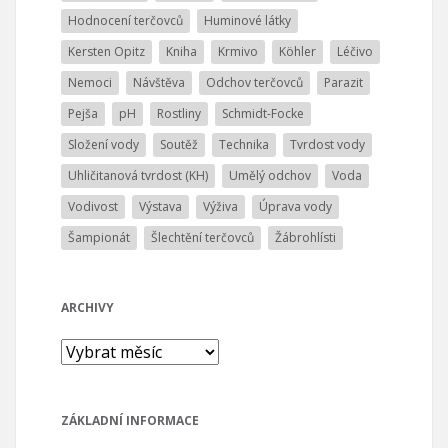
Hodnocení terčovců
Huminové látky
Kersten Opitz
Kniha
Krmivo
Köhler
Léčivo
Nemoci
Návštěva
Odchov terčovců
Parazit
Pejša
pH
Rostliny
Schmidt-Focke
Složení vody
Soutěž
Technika
Tvrdost vody
Uhličitanová tvrdost (KH)
Umělý odchov
Voda
Vodivost
Výstava
Výživa
Úprava vody
Šampionát
Šlechtění terčovců
Žábrohlísti
ARCHIVY
Archivy
ZÁKLADNÍ INFORMACE