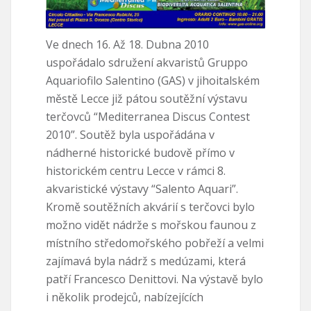
Ve dnech 16. Až 18. Dubna 2010
uspořádalo sdružení akvaristů Gruppo
Aquariofilo Salentino (GAS) v jihoitalském
městě Lecce již pátou soutěžní výstavu
terčovců “Mediterranea Discus Contest
2010”.
Soutěž byla uspořádána v
nádherné historické budově přímo v
historickém centru Lecce v rámci 8.
akvaristické výstavy “Salento Aquari”.
Kromě soutěžních akvárií s terčovci bylo
možno vidět nádrže s mořskou faunou z
místního středomořského pobřeží a velmi
zajímavá byla nádrž s medúzami, která
patří Francesco Denittovi. Na výstavě bylo
i několik prodejců, nabízejících