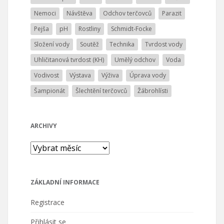
Nemoci
Návštěva
Odchov terčovců
Parazit
Pejša
pH
Rostliny
Schmidt-Focke
Složení vody
Soutěž
Technika
Tvrdost vody
Uhličitanová tvrdost (KH)
Umělý odchov
Voda
Vodivost
Výstava
Výživa
Úprava vody
Šampionát
Šlechtění terčovců
Žábrohlísti
ARCHIVY
Archivy
ZÁKLADNÍ INFORMACE
Registrace
Přihlásit se