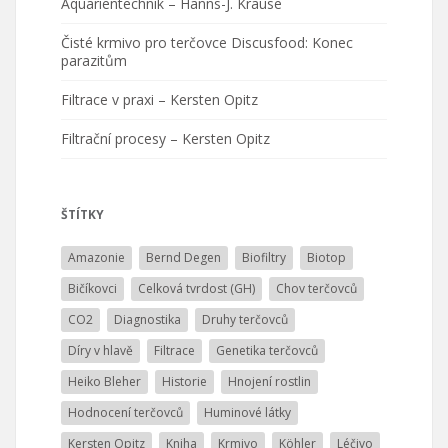
Aquarientechnik – Hanns-J. Krause
Čisté krmivo pro terčovce Discusfood: Konec
parazitům
Filtrace v praxi – Kersten Opitz
Filtrační procesy – Kersten Opitz
ŠTÍTKY
Amazonie
Bernd Degen
Biofiltry
Biotop
Bičíkovci
Celková tvrdost (GH)
Chov terčovců
CO2
Diagnostika
Druhy terčovců
Díry v hlavě
Filtrace
Genetika terčovců
Heiko Bleher
Historie
Hnojení rostlin
Hodnocení terčovců
Huminové látky
Kersten Opitz
Kniha
Krmivo
Köhler
Léčivo