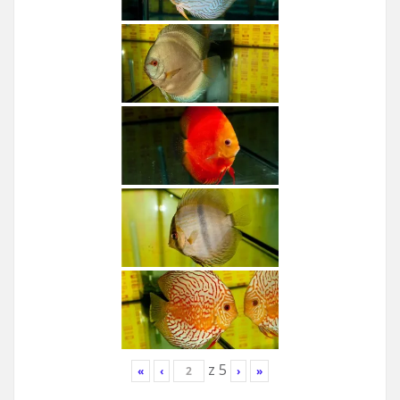
z
5
«
‹
›
»