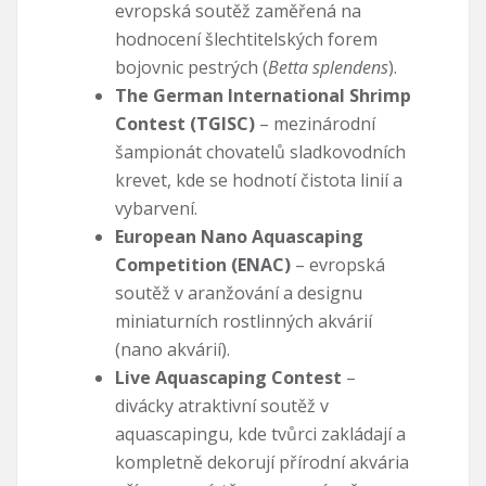
evropská soutěž zaměřená na
hodnocení šlechtitelských forem
bojovnic pestrých (
Betta splendens
).
The German International Shrimp
Contest (TGISC)
– mezinárodní
šampionát chovatelů sladkovodních
krevet, kde se hodnotí čistota linií a
vybarvení.
European Nano Aquascaping
Competition (ENAC)
– evropská
soutěž v aranžování a designu
miniaturních rostlinných akvárií
(nano akvárií).
Live Aquascaping Contest
–
divácky atraktivní soutěž v
aquascapingu, kde tvůrci zakládají a
kompletně dekorují přírodní akvária