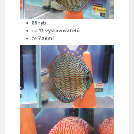
86 ryb
od
11 vystavovatelů
ze
7 zemí